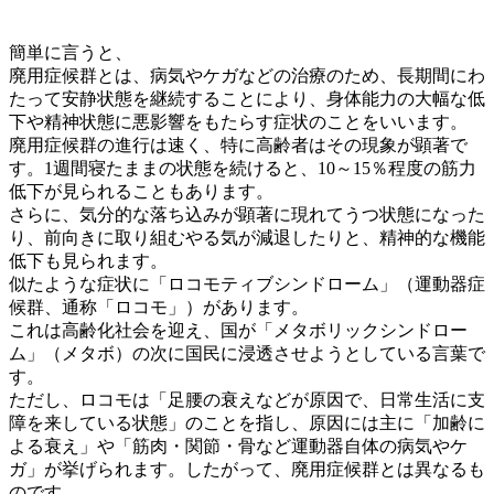
簡単に言うと、
廃用症候群とは、病気やケガなどの治療のため、長期間にわ
たって安静状態を継続することにより、身体能力の大幅な低
下や精神状態に悪影響をもたらす症状のことをいいます。
廃用症候群の進行は速く、特に高齢者はその現象が顕著で
す。1週間寝たままの状態を続けると、10～15％程度の筋力
低下が見られることもあります。
さらに、気分的な落ち込みが顕著に現れてうつ状態になった
り、前向きに取り組むやる気が減退したりと、精神的な機能
低下も見られます。
似たような症状に「ロコモティブシンドローム」（運動器症
候群、通称「ロコモ」）があります。
これは高齢化社会を迎え、国が「メタボリックシンドロー
ム」（メタボ）の次に国民に浸透させようとしている言葉で
す。
ただし、ロコモは「足腰の衰えなどが原因で、日常生活に支
障を来している状態」のことを指し、原因には主に「加齢に
よる衰え」や「筋肉・関節・骨など運動器自体の病気やケ
ガ」が挙げられます。したがって、廃用症候群とは異なるも
のです。