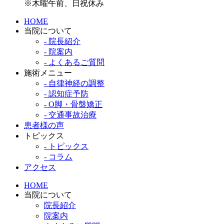
※木曜午前、日祝休み
HOME
当院について
- 院長紹介
- 院案内
- よくあるご質問
施術メニュー
- 自律神経の調整
- 認知症予防
- O脚・骨盤矯正
- 交通事故治療
患者様の声
トピックス
- トピックス
- コラム
アクセス
HOME
当院について
院長紹介
院案内