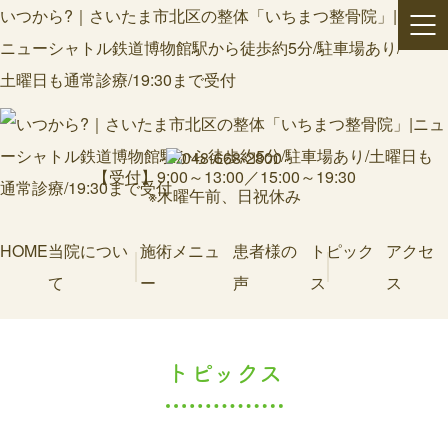
いつから?｜さいたま市北区の整体「いちまつ整骨院」|
ニューシャトル鉄道博物館駅から徒歩約5分/駐車場あり/
土曜日も通常診療/19:30まで受付
【受付】9:00～13:00／15:00～19:30
※木曜午前、日祝休み
HOME
当院につい
施術メニュ
患者様の
トピック
アクセ
て
ー
声
ス
ス
トピックス