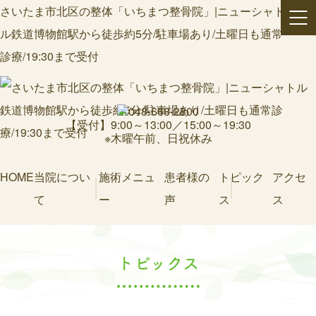
さいたま市北区の整体「いちまつ整骨院」|ニューシャト
ル鉄道博物館駅から徒歩約5分/駐車場あり/土曜日も通常
診療/19:30まで受付
【受付】9:00～13:00／15:00～19:30
※木曜午前、日祝休み
HOME
当院につい
施術メニュ
患者様の
トピック
アクセ
て
ー
声
ス
ス
トピックス