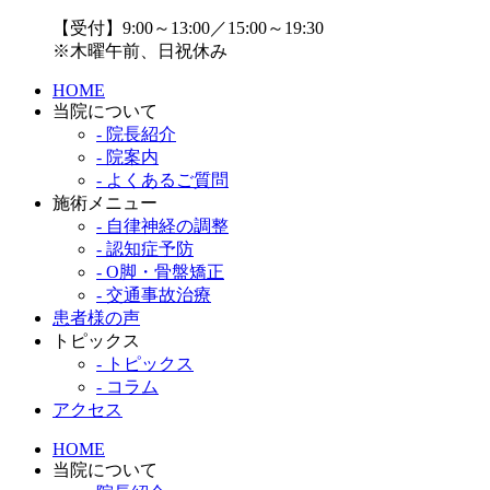
【受付】9:00～13:00／15:00～19:30
※木曜午前、日祝休み
HOME
当院について
- 院長紹介
- 院案内
- よくあるご質問
施術メニュー
- 自律神経の調整
- 認知症予防
- O脚・骨盤矯正
- 交通事故治療
患者様の声
トピックス
- トピックス
- コラム
アクセス
HOME
当院について