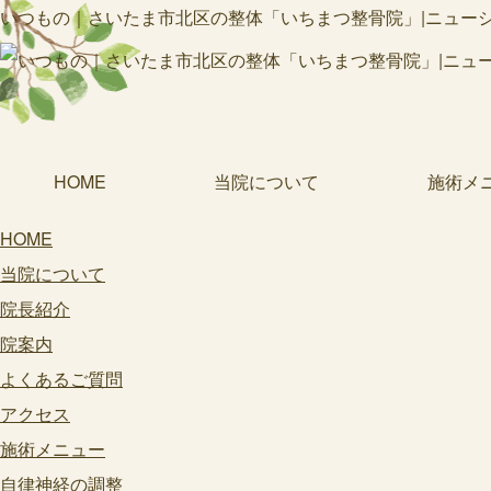
いつもの｜さいたま市北区の整体「いちまつ整骨院」|ニューシャ
HOME
当院について
施術メ
HOME
当院について
院長紹介
院案内
よくあるご質問
アクセス
施術メニュー
自律神経の調整