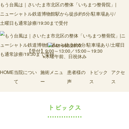
もう台風は｜さいたま市北区の整体「いちまつ整骨院」|
ニューシャトル鉄道博物館駅から徒歩約5分/駐車場あり/
土曜日も通常診療/19:30まで受付
【受付】9:00～13:00／15:00～19:30
※木曜午前、日祝休み
HOME
当院につい
施術メニュ
患者様の
トピック
アクセ
て
ー
声
ス
ス
トピックス