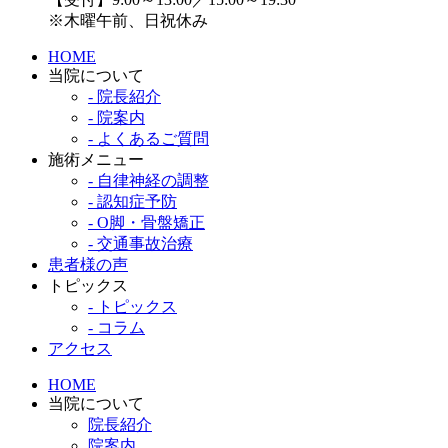
※木曜午前、日祝休み
HOME
当院について
- 院長紹介
- 院案内
- よくあるご質問
施術メニュー
- 自律神経の調整
- 認知症予防
- O脚・骨盤矯正
- 交通事故治療
患者様の声
トピックス
- トピックス
- コラム
アクセス
HOME
当院について
院長紹介
院案内