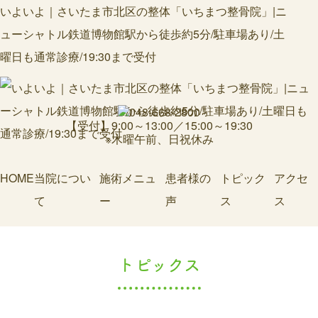
いよいよ｜さいたま市北区の整体「いちまつ整骨院」|ニ
ューシャトル鉄道博物館駅から徒歩約5分/駐車場あり/土
曜日も通常診療/19:30まで受付
【受付】9:00～13:00／15:00～19:30
※木曜午前、日祝休み
HOME
当院につい
施術メニュ
患者様の
トピック
アクセ
て
ー
声
ス
ス
トピックス