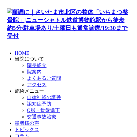
HOME
当院について
院長紹介
院案内
よくあるご質問
アクセス
施術メニュー
自律神経の調整
認知症予防
O脚・骨盤矯正
交通事故治療
患者様の声
トピックス
コラム