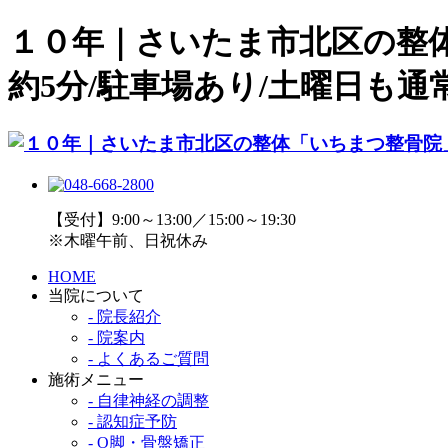
１０年｜さいたま市北区の整
約5分/駐車場あり/土曜日も通常
【受付】9:00～13:00／15:00～19:30
※木曜午前、日祝休み
HOME
当院について
- 院長紹介
- 院案内
- よくあるご質問
施術メニュー
- 自律神経の調整
- 認知症予防
- O脚・骨盤矯正