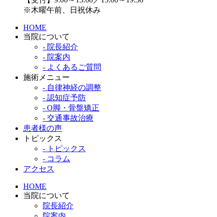
※木曜午前、日祝休み
HOME
当院について
- 院長紹介
- 院案内
- よくあるご質問
施術メニュー
- 自律神経の調整
- 認知症予防
- O脚・骨盤矯正
- 交通事故治療
患者様の声
トピックス
- トピックス
- コラム
アクセス
HOME
当院について
院長紹介
院案内