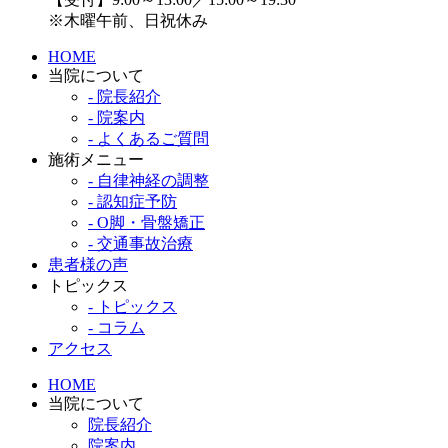
※木曜午前、日祝休み
HOME
当院について
- 院長紹介
- 院案内
- よくあるご質問
施術メニュー
- 自律神経の調整
- 認知症予防
- O脚・骨盤矯正
- 交通事故治療
患者様の声
トピックス
- トピックス
- コラム
アクセス
HOME
当院について
院長紹介
院案内