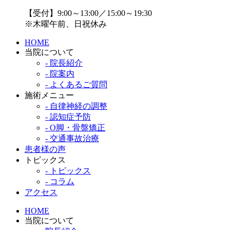
【受付】9:00～13:00／15:00～19:30
※木曜午前、日祝休み
HOME
当院について
- 院長紹介
- 院案内
- よくあるご質問
施術メニュー
- 自律神経の調整
- 認知症予防
- O脚・骨盤矯正
- 交通事故治療
患者様の声
トピックス
- トピックス
- コラム
アクセス
HOME
当院について