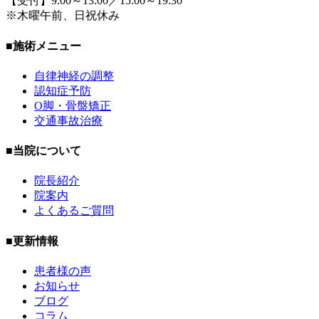
【受付】9:00～13:00／15:00～19:30
※木曜午前、日祝休み
■施術メニュー
自律神経の調整
認知症予防
O脚・骨盤矯正
交通事故治療
■当院について
院長紹介
院案内
よくあるご質問
■更新情報
患者様の声
お知らせ
ブログ
コラム