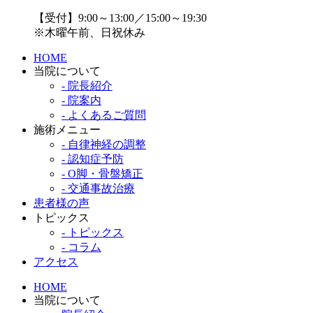
【受付】9:00～13:00／15:00～19:30
※木曜午前、日祝休み
HOME
当院について
- 院長紹介
- 院案内
- よくあるご質問
施術メニュー
- 自律神経の調整
- 認知症予防
- O脚・骨盤矯正
- 交通事故治療
患者様の声
トピックス
- トピックス
- コラム
アクセス
HOME
当院について