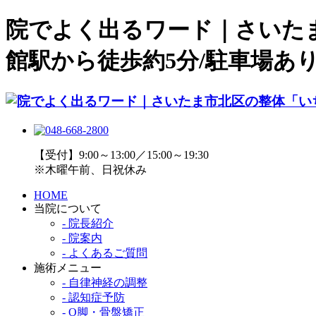
院でよく出るワード｜さいた
館駅から徒歩約5分/駐車場あり/
【受付】9:00～13:00／15:00～19:30
※木曜午前、日祝休み
HOME
当院について
- 院長紹介
- 院案内
- よくあるご質問
施術メニュー
- 自律神経の調整
- 認知症予防
- O脚・骨盤矯正