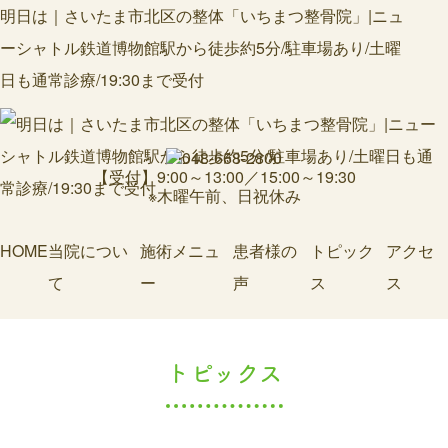
明日は｜さいたま市北区の整体「いちまつ整骨院」|ニュ
ーシャトル鉄道博物館駅から徒歩約5分/駐車場あり/土曜
日も通常診療/19:30まで受付
【受付】9:00～13:00／15:00～19:30
※木曜午前、日祝休み
HOME
当院につい
施術メニュ
患者様の
トピック
アクセ
て
ー
声
ス
ス
トピックス