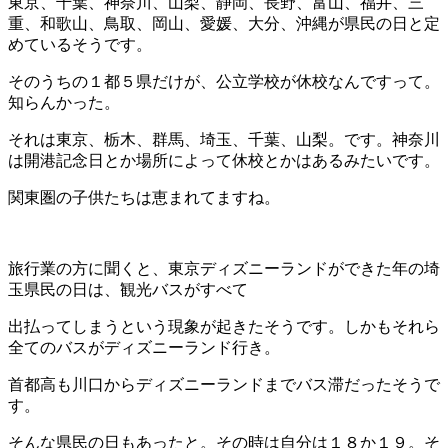
東京、千葉、神奈川、山梨、静岡、長野、富山、福井、三
重、和歌山、鳥取、岡山、愛媛、大分、沖縄が県民の日と定
めているそうです。
そのうちの１都５県だけが、公立学校が休校なんですって。
知らんかった。
それは東京、栃木、群馬、埼玉、千葉、山梨。です。神奈川
は開港記念日とか場所によって休校とかはあるみたいです。
関東圏の子供たちは恵まれてますね。
旅行業の方に聞くと、東京ディズニーランドができた年の埼
玉県民の日は、観光バスがすべて
出払ってしまうという現象が起きたそうです。しかもそれら
全てのバスがディズニーランド行き。
首都高も川口からディズニーランドまでバス滞だったそうで
す。
そんな県民の日もあったと。その時は自分は１８か１９。そ