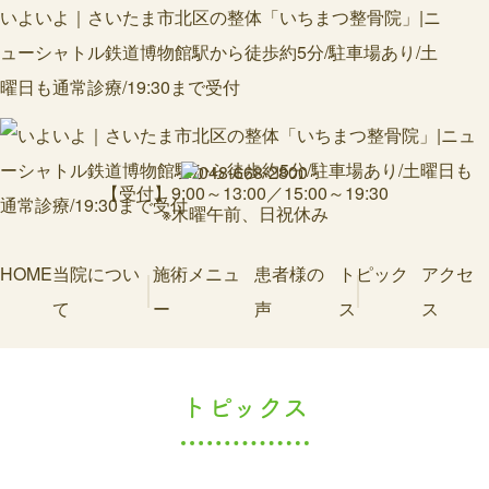
いよいよ｜さいたま市北区の整体「いちまつ整骨院」|ニ
ューシャトル鉄道博物館駅から徒歩約5分/駐車場あり/土
曜日も通常診療/19:30まで受付
【受付】9:00～13:00／15:00～19:30
※木曜午前、日祝休み
HOME
当院につい
施術メニュ
患者様の
トピック
アクセ
て
ー
声
ス
ス
トピックス