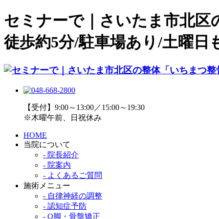
セミナーで｜さいたま市北区
徒歩約5分/駐車場あり/土曜日も
【受付】9:00～13:00／15:00～19:30
※木曜午前、日祝休み
HOME
当院について
- 院長紹介
- 院案内
- よくあるご質問
施術メニュー
- 自律神経の調整
- 認知症予防
- O脚・骨盤矯正