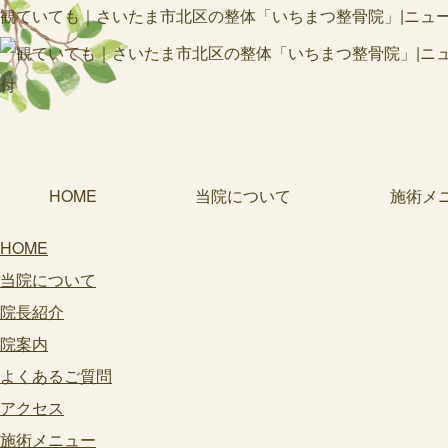
観ていても｜さいたま市北区の整体「いちまつ整骨院」|ニューシ
HOME
当院について
施術メ
HOME
当院について
院長紹介
院案内
よくあるご質問
アクセス
施術メニュー