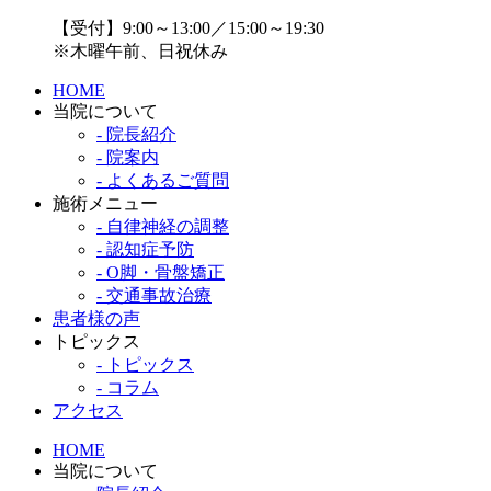
【受付】9:00～13:00／15:00～19:30
※木曜午前、日祝休み
HOME
当院について
- 院長紹介
- 院案内
- よくあるご質問
施術メニュー
- 自律神経の調整
- 認知症予防
- O脚・骨盤矯正
- 交通事故治療
患者様の声
トピックス
- トピックス
- コラム
アクセス
HOME
当院について