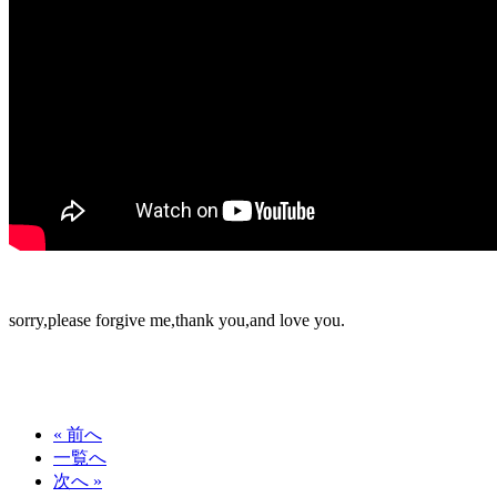
sorry,please forgive me,thank you,and love you.
« 前へ
一覧へ
次へ »