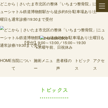
どこから｜さいたま市北区の整体「いちまつ整骨院」|ニ
ューシャトル鉄道博物館駅から徒歩約5分/駐車場あり/土
曜日も通常診療/19:30まで受付
【受付】9:00～13:00／15:00～19:30
※木曜午前、日祝休み
HOME
当院につい
施術メニュ
患者様の
トピック
アクセ
て
ー
声
ス
ス
トピックス